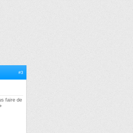
#3
us faire de
+