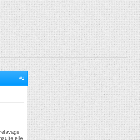
#1
prelavage
suite elle