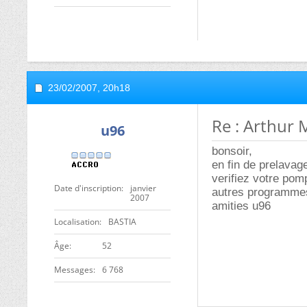
23/02/2007,
20h18
Re : Arthur 
u96
bonsoir,
en fin de prelavag
verifiez votre pom
Date d'inscription
janvier
autres programme
2007
amities u96
Localisation
BASTIA
ge
52
Messages
6 768