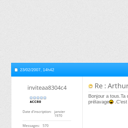
23/02/2007,
14h42
Re : Arthu
inviteaa8304c4
Bonjour a tous.Ta 
prélavage
.C'est
Date d'inscription
janvier
1970
Messages
570