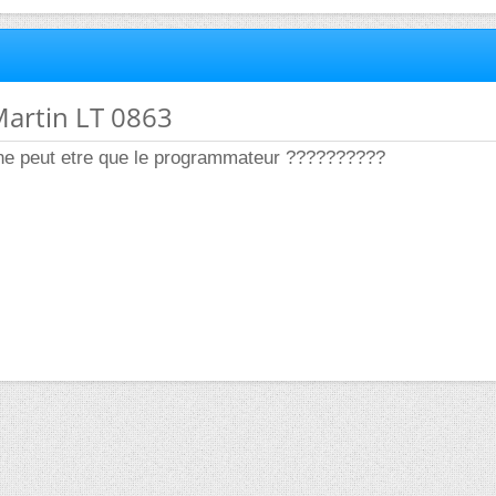
Martin LT 0863
 ne peut etre que le programmateur ??????????