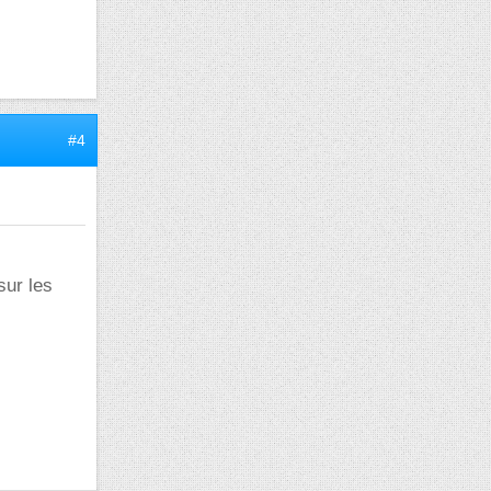
#4
sur les