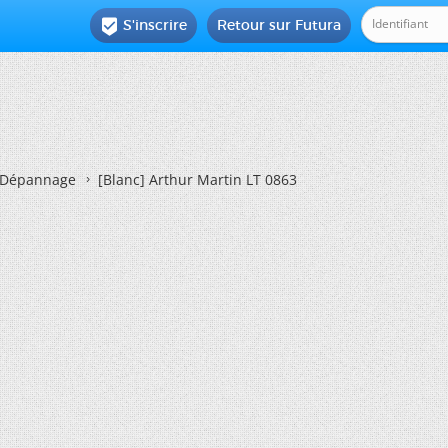
S'inscrire
Retour sur Futura

Dépannage
[Blanc]
Arthur Martin LT 0863