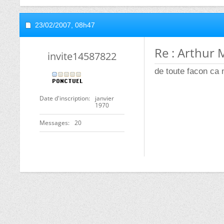
23/02/2007,
08h47
Re : Arthur 
invite14587822
de toute facon ca
Date d'inscription
janvier
1970
Messages
20