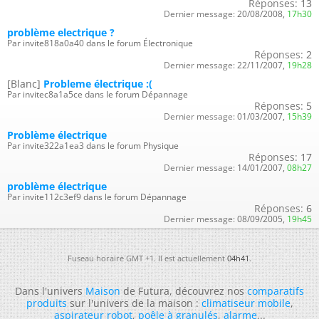
Réponses:
13
Dernier message:
20/08/2008,
17h30
problème electrique ?
Par invite818a0a40 dans le forum Électronique
Réponses:
2
Dernier message:
22/11/2007,
19h28
[Blanc]
Probleme électrique :(
Par invitec8a1a5ce dans le forum Dépannage
Réponses:
5
Dernier message:
01/03/2007,
15h39
Problème électrique
Par invite322a1ea3 dans le forum Physique
Réponses:
17
Dernier message:
14/01/2007,
08h27
problème électrique
Par invite112c3ef9 dans le forum Dépannage
Réponses:
6
Dernier message:
08/09/2005,
19h45
Fuseau horaire GMT +1. Il est actuellement
04h41
.
Dans l'univers
Maison
de Futura, découvrez nos
comparatifs
produits
sur l'univers de la maison :
climatiseur mobile
,
aspirateur robot
,
poêle à granulés
,
alarme
...