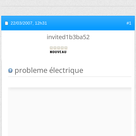
22/03/2007,
12h31
#1
invited1b3ba52
probleme électrique