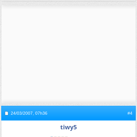
24/03/2007,
07h36
#4
tiwy5