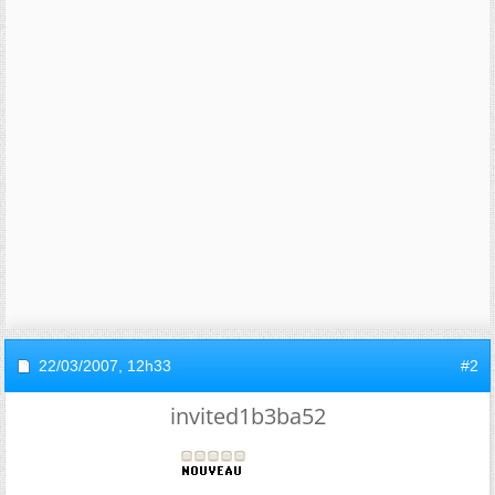
22/03/2007,
12h33
#2
invited1b3ba52