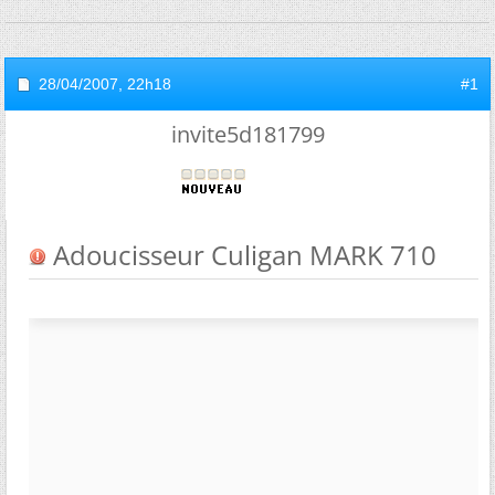
28/04/2007,
22h18
#1
invite5d181799
Adoucisseur Culigan MARK 710