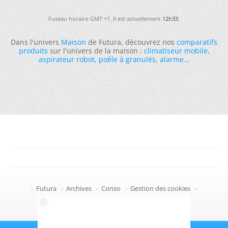
Fuseau horaire GMT +1. Il est actuellement
12h33
.
Dans l'univers
Maison
de Futura, découvrez nos
comparatifs
produits
sur l'univers de la maison :
climatiseur mobile
,
aspirateur robot
,
poêle à granulés
,
alarme
...
-
Futura
-
Archives
-
Conso
-
Gestion des cookies
-
Politique de confidentialité
-
Haut de page