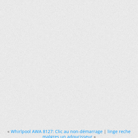
«
Whirlpool AWA 8127: Clic au non-démarrage
|
linge reche
malgres un adoucisseur
»