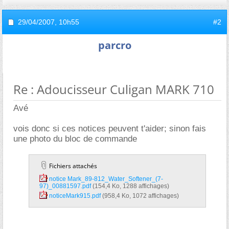
29/04/2007,
10h55
#2
parcro
Re : Adoucisseur Culigan MARK 710
Avé
vois donc si ces notices peuvent t'aider; sinon fais
une photo du bloc de commande
Fichiers attachés
notice Mark_89-812_Water_Softener_(7-
97)_00881597.pdf‎
(154,4 Ko, 1288 affichages)
noticeMark915.pdf‎
(958,4 Ko, 1072 affichages)