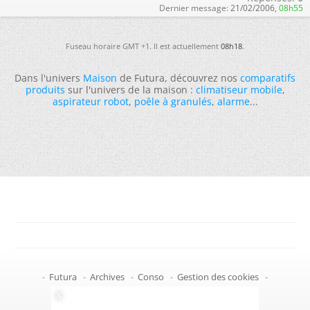
Dernier message:
21/02/2006,
08h55
Fuseau horaire GMT +1. Il est actuellement
08h18
.
Dans l'univers
Maison
de Futura, découvrez nos
comparatifs
produits
sur l'univers de la maison :
climatiseur mobile
,
aspirateur robot
,
poêle à granulés
,
alarme
...
-
Futura
-
Archives
-
Conso
-
Gestion des cookies
-
Politique de confidentialité
-
Haut de page