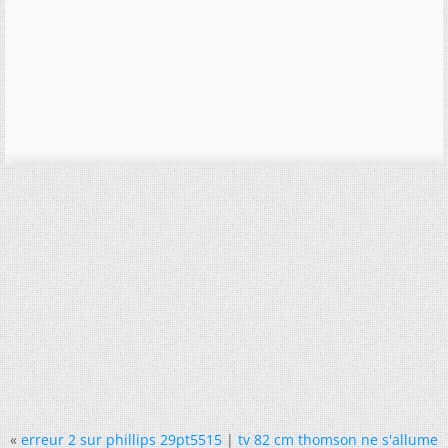
«
erreur 2 sur phillips 29pt5515
|
tv 82 cm thomson ne s'allume