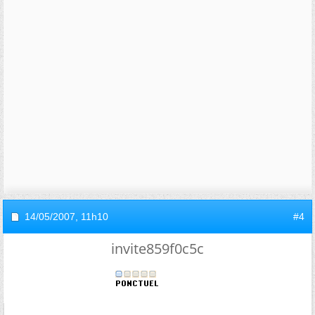
14/05/2007,
11h10
#4
invite859f0c5c