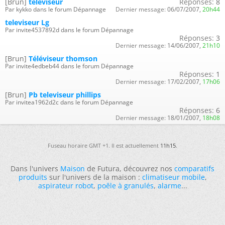
[Brun]
televiseur
Réponses:
8
Par kykko dans le forum Dépannage
Dernier message:
06/07/2007,
20h44
televiseur Lg
Par invite4537892d dans le forum Dépannage
Réponses:
3
Dernier message:
14/06/2007,
21h10
[Brun]
Téléviseur thomson
Par invite4edbeb44 dans le forum Dépannage
Réponses:
1
Dernier message:
17/02/2007,
17h06
[Brun]
Pb televiseur phillips
Par invitea1962d2c dans le forum Dépannage
Réponses:
6
Dernier message:
18/01/2007,
18h08
Fuseau horaire GMT +1. Il est actuellement
11h15
.
Dans l'univers
Maison
de Futura, découvrez nos
comparatifs
produits
sur l'univers de la maison :
climatiseur mobile
,
aspirateur robot
,
poêle à granulés
,
alarme
...