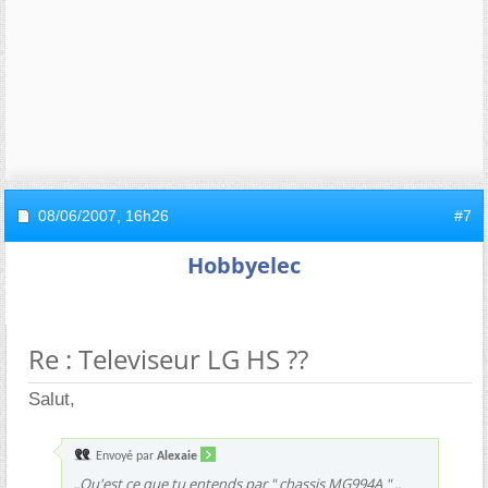
08/06/2007,
16h26
#7
Hobbyelec
Re : Televiseur LG HS ??
Salut,
Envoyé par
Alexaie
..Qu'est ce que tu entends par " chassis MG994A " ..