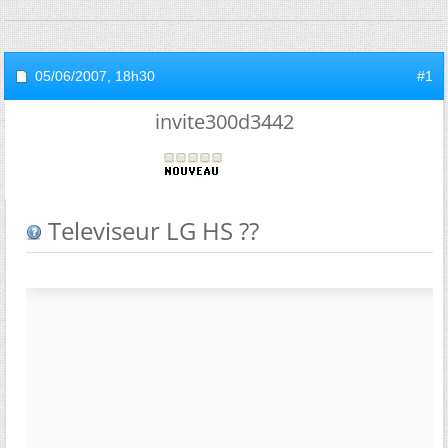
05/06/2007,
18h30
#1
invite300d3442
Televiseur LG HS ??