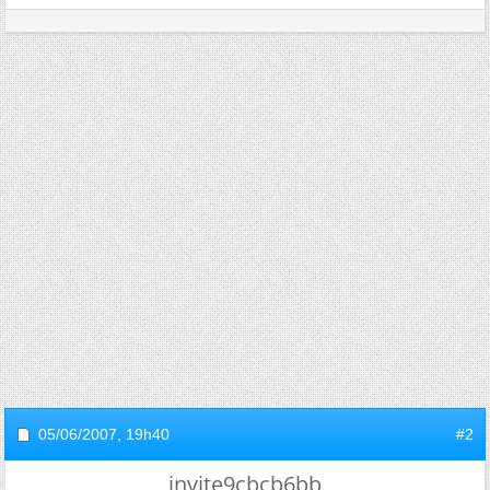
05/06/2007,
19h40
#2
invite9cbcb6bb