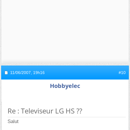
11/06/2007,
19h16
#10
Hobbyelec
Re : Televiseur LG HS ??
Salut