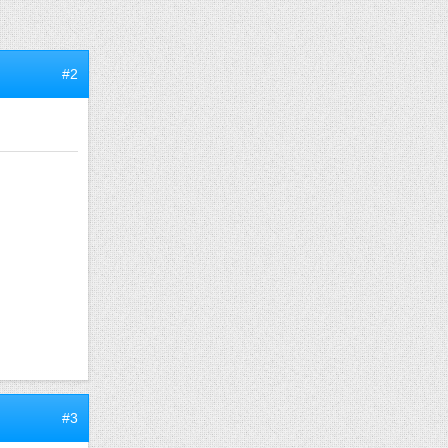
#2
#3