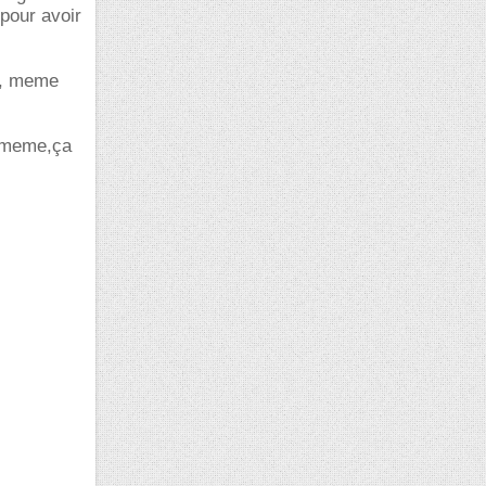
 pour avoir
ui, meme
d meme,ça