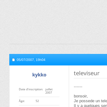
05/07/2007,
19h04
televiseur
kykko
------
Date d'inscription
juillet
2007
bonsoir,
Je possede un te
ge
52
Il y a quelques se