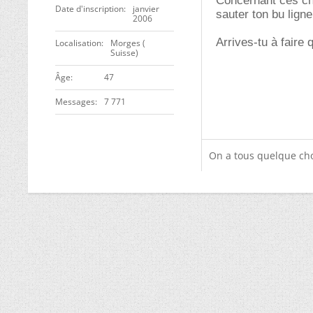
Concernant ces cha
Date d'inscription
janvier
sauter ton bu ligne
2006
Arrives-tu à faire
Localisation
Morges (
Suisse)
ge
47
Messages
7 771
On a tous quelque cho