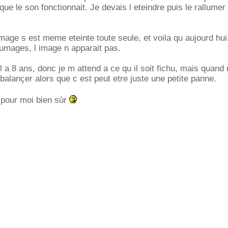
 que le son fonctionnait. Je devais l eteindre puis le rallumer
l image s est meme eteinte toute seule, et voila qu aujourd h
lumages, l image n apparait pas.
il a 8 ans, donc je m attend a ce qu il soit fichu, mais quan
balançer alors que c est peut etre juste une petite panne.
t pour moi bien sùr