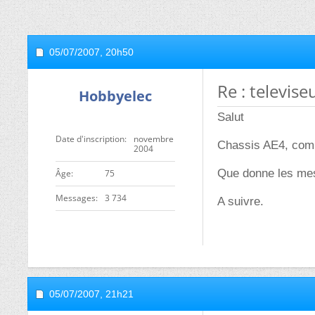
05/07/2007,
20h50
Re : televise
Hobbyelec
Salut
Date d'inscription
novembre
Chassis AE4, compt
2004
Que donne les mes
ge
75
Messages
3 734
A suivre.
05/07/2007,
21h21