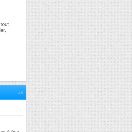
tout
er,
#4