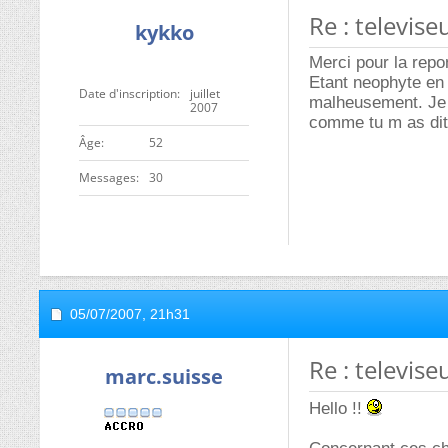
Re : televise
kykko
Merci pour la repo
Etant neophyte en 
Date d'inscription
juillet
malheusement. Je 
2007
comme tu m as dit
ge
52
Messages
30
05/07/2007,
21h31
Re : televise
marc.suisse
Hello !!