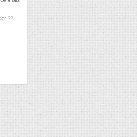
ce à fais
der ??