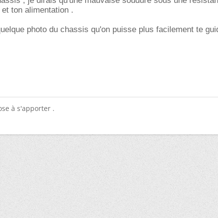
ssis , je dirais qu'une mauvaise soudure sous une résistan
 et ton alimentation .
 quelque photo du chassis qu'on puisse plus facilement te gui
se à s'apporter .