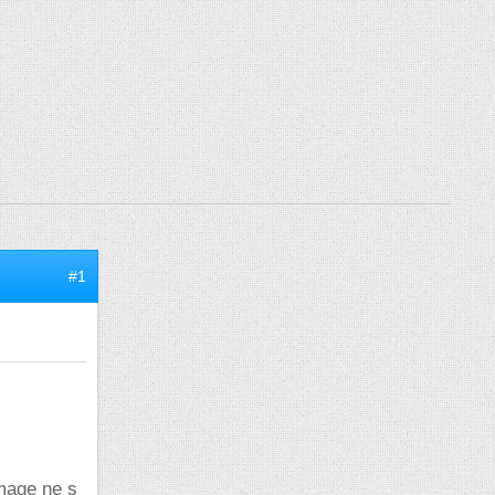
#1
image ne s