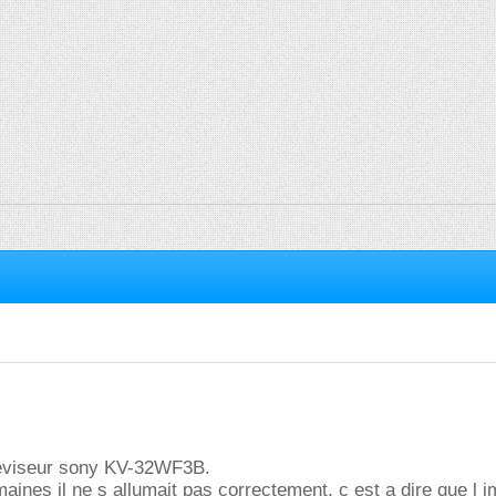
leviseur sony KV-32WF3B.
maines il ne s allumait pas correctement, c est a dire que l 