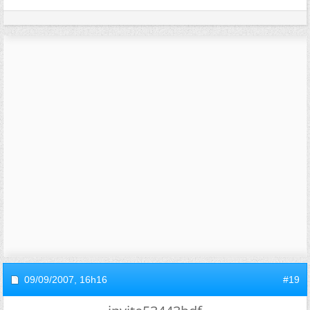
09/09/2007,
16h16
#19