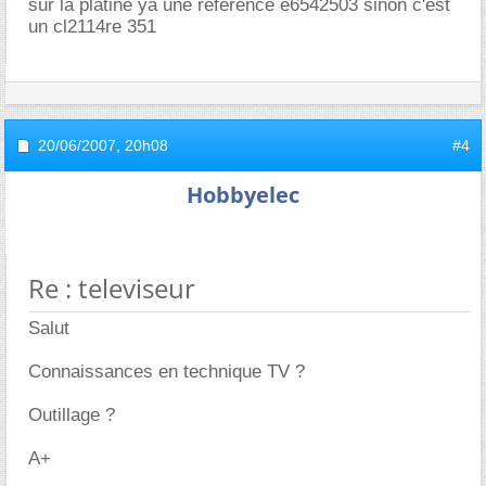
sur la platine ya une reference e6542503 sinon c'est
un cl2114re 351
20/06/2007,
20h08
#4
Hobbyelec
Re : televiseur
Salut
Connaissances en technique TV ?
Outillage ?
A+