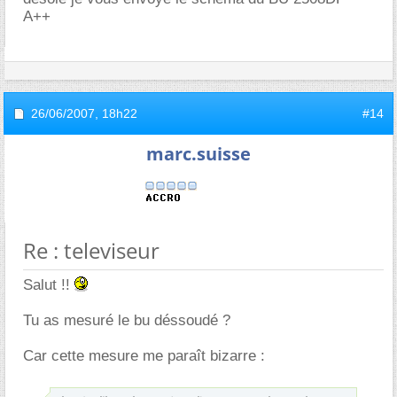
A++
26/06/2007,
18h22
#14
marc.suisse
Re : televiseur
Salut !!
Tu as mesuré le bu déssoudé ?
Car cette mesure me paraît bizarre :