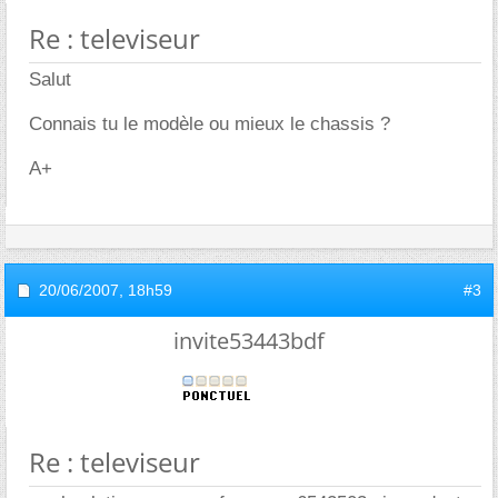
Re : televiseur
Salut
Connais tu le modèle ou mieux le chassis ?
A+
20/06/2007,
18h59
#3
invite53443bdf
Re : televiseur