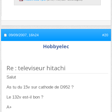
09/09/2007,
16h24
#20
Hobbyelec
Re : televiseur hitachi
Salut
As tu du 15v sur cathode de D952 ?
Le 132v est-il bon ?
A+