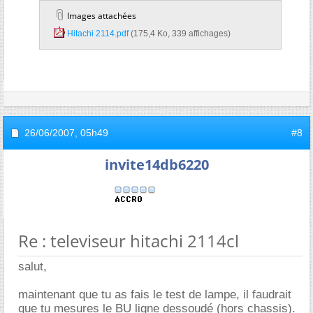
Images attachées
Hitachi 2114.pdf‎
(175,4 Ko, 339 affichages)
26/06/2007,
05h49
#8
invite14db6220
Re : televiseur hitachi 2114cl
salut,
maintenant que tu as fais le test de lampe, il faudrait
que tu mesures le BU ligne dessoudé (hors chassis).