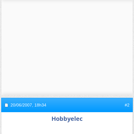
20/06/2007,
18h34
#2
Hobbyelec