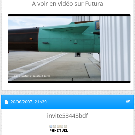
A voir en vidéo sur Futura
20/06/2007,
21h39
#5
invite53443bdf