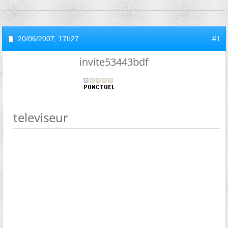
20/06/2007,
17h27
#1
invite53443bdf
televiseur