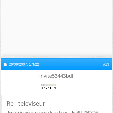
26/06/2007,
17h22
#13
invite53443bdf
Re : televiseur
desole je vous envoye le schema du BU 2508DF