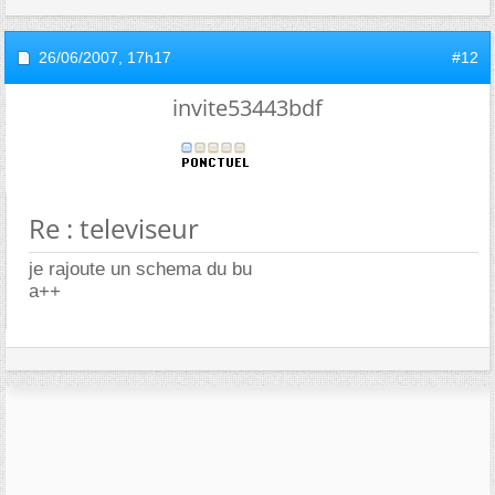
26/06/2007,
17h17
#12
invite53443bdf
Re : televiseur
je rajoute un schema du bu
a++