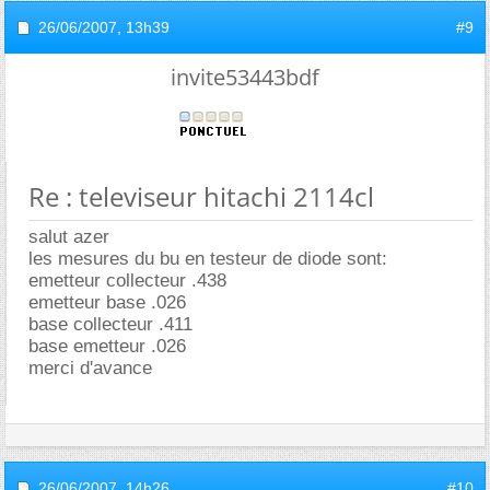
26/06/2007,
13h39
#9
invite53443bdf
Re : televiseur hitachi 2114cl
salut azer
les mesures du bu en testeur de diode sont:
emetteur collecteur .438
emetteur base .026
base collecteur .411
base emetteur .026
merci d'avance
26/06/2007,
14h26
#10