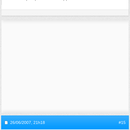
26/06/2007,
21h18
#15