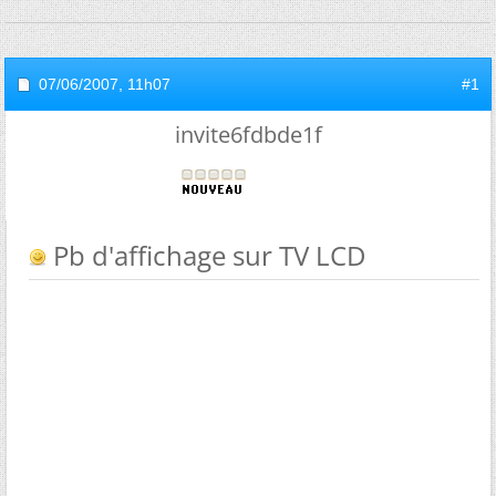
07/06/2007,
11h07
#1
invite6fdbde1f
Pb d'affichage sur TV LCD