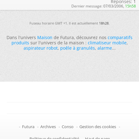
Réponses:
1
Dernier message:
07/03/2006,
15h58
Fuseau horaire GMT +1. Il est actuellement
18h28
.
Dans l'univers
Maison
de Futura, découvrez nos
comparatifs
produits
sur l'univers de la maison :
climatiseur mobile
,
aspirateur robot
,
poêle à granulés
,
alarme
...
-
Futura
-
Archives
-
Conso
-
Gestion des cookies
-
Politique de confidentialité
-
Haut de page