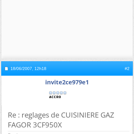
18/06/2007,
12h18
#2
invite2ce979e1
Re : reglages de CUISINIERE GAZ
FAGOR 3CF950X