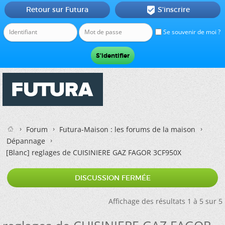
Retour sur Futura
S'inscrire

Se souvenir de moi ?
Forum
Futura-Maison : les forums de la maison
Dépannage
[Blanc]
reglages de CUISINIERE GAZ FAGOR 3CF950X
DISCUSSION FERMÉE
Affichage des résultats 1 à 5 sur 5