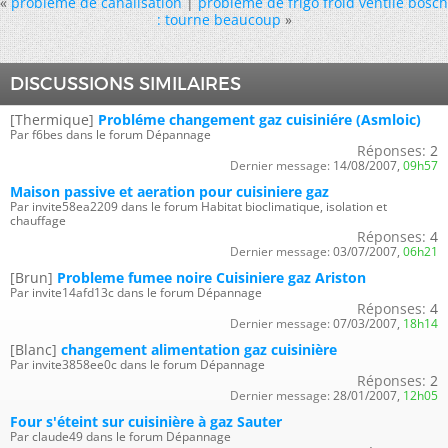
«
probleme de canalisation
|
probleme de frigo froid ventilé bosch
: tourne beaucoup
»
DISCUSSIONS SIMILAIRES
[Thermique]
Probléme changement gaz cuisiniére (Asmloic)
Par f6bes dans le forum Dépannage
Réponses:
2
Dernier message:
14/08/2007,
09h57
Maison passive et aeration pour cuisiniere gaz
Par invite58ea2209 dans le forum Habitat bioclimatique, isolation et
chauffage
Réponses:
4
Dernier message:
03/07/2007,
06h21
[Brun]
Probleme fumee noire Cuisiniere gaz Ariston
Par invite14afd13c dans le forum Dépannage
Réponses:
4
Dernier message:
07/03/2007,
18h14
[Blanc]
changement alimentation gaz cuisinière
Par invite3858ee0c dans le forum Dépannage
Réponses:
2
Dernier message:
28/01/2007,
12h05
Four s'éteint sur cuisinière à gaz Sauter
Par claude49 dans le forum Dépannage