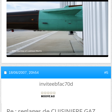
18/06/2007,
20h54
#5
inviteebfac70d
Re : reglages de CUISINIERE GAZ