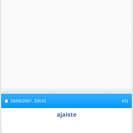
20/06/2007,
20h32
#11
ajaiste