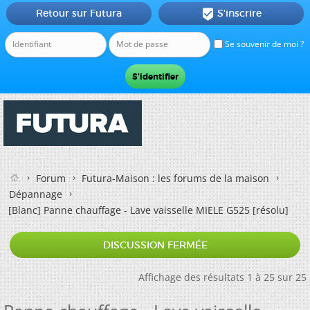
Retour sur Futura
S'inscrire

Se souvenir de moi ?
Forum
Futura-Maison : les forums de la maison
Dépannage
[Blanc]
Panne chauffage - Lave vaisselle MIELE G525 [résolu]
DISCUSSION FERMÉE
Affichage des résultats 1 à 25 sur 25