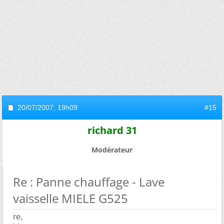
20/07/2007,
19h09
#15
richard 31
Modérateur
Re : Panne chauffage - Lave
vaisselle MIELE G525
re,