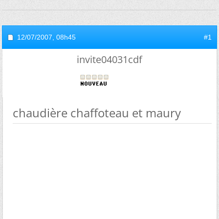
12/07/2007,
08h45
#1
invite04031cdf
chaudière chaffoteau et maury