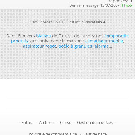
Réponses:
0
Dernier message:
13/07/2007,
11h55
Fuseau horaire GMT +1. Il est actuellement
00h54
.
Dans l'univers
Maison
de Futura, découvrez nos
comparatifs
produits
sur l'univers de la maison :
climatiseur mobile
,
aspirateur robot
,
poêle à granulés
,
alarme
...
-
Futura
-
Archives
-
Conso
-
Gestion des cookies
-
Politique de confidentialité
-
Haut de page