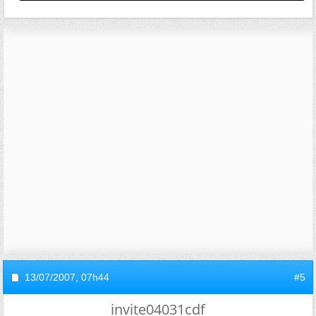
13/07/2007,
07h44
#5
invite04031cdf