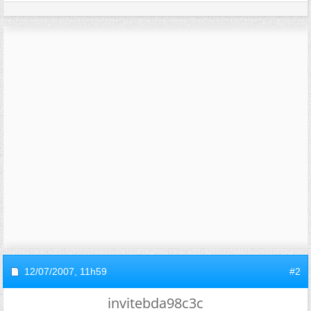
12/07/2007,
11h59
#2
invitebda98c3c