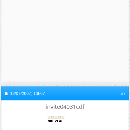
13/07/2007,
13h07
#7
invite04031cdf