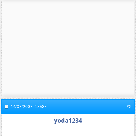
14/07/2007,
18h34
#2
yoda1234