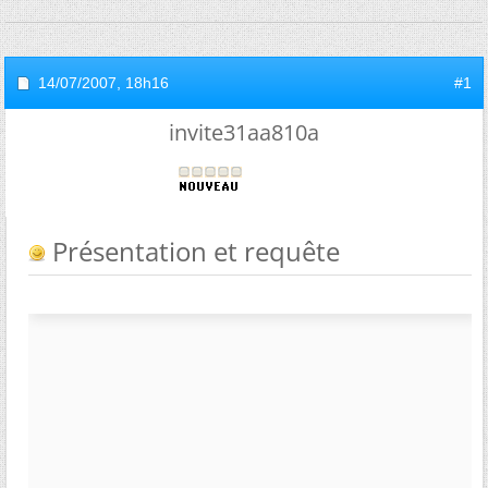
14/07/2007,
18h16
#1
invite31aa810a
Présentation et requête