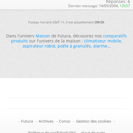
Réponses:
6
Dernier message:
14/05/2004,
12h57
Fuseau horaire GMT +1. Il est actuellement
09h59
.
Dans l'univers
Maison
de Futura, découvrez nos
comparatifs
produits
sur l'univers de la maison :
climatiseur mobile
,
aspirateur robot
,
poêle à granulés
,
alarme
...
-
Futura
-
Archives
-
Conso
-
Gestion des cookies
-
Politique de confidentialité
-
Haut de page