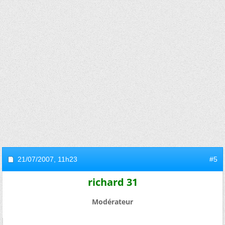
21/07/2007,
11h23
#5
richard 31
Modérateur