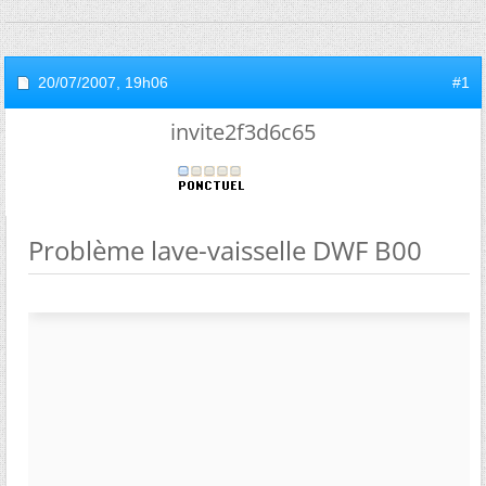
20/07/2007,
19h06
#1
invite2f3d6c65
Problème lave-vaisselle DWF B00