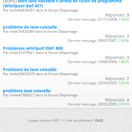
[Blanc]
Mon lave vaisselle s'arrête en cours de programme
(Whirlpool dwf 407)
Par invite8d839d57 dans le forum Dépannage
Réponses:
9
Dernier message:
01/11/2008,
15h02
problème de lave-vaisselle
Par invite7b62038f dans le forum Dépannage
Réponses:
3
Dernier message:
09/07/2007,
23h56
Problèmes whirlpoll DWF B00
Par invite37d796a1 dans le forum Dépannage
Réponses:
3
Dernier message:
10/06/2006,
14h25
Probleme de lave vaisselle
Par invite26635479 dans le forum Dépannage
Réponses:
7
Dernier message:
23/10/2005,
12h16
problème lave vaisselle
Par invite479065c7 dans le forum Dépannage
Réponses:
4
Dernier message:
28/02/2005,
07h19
Fuseau horaire GMT +1. Il est actuellement
10h02
.