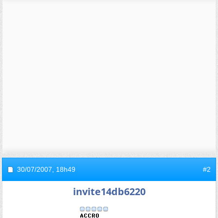
30/07/2007,
18h49
#2
invite14db6220