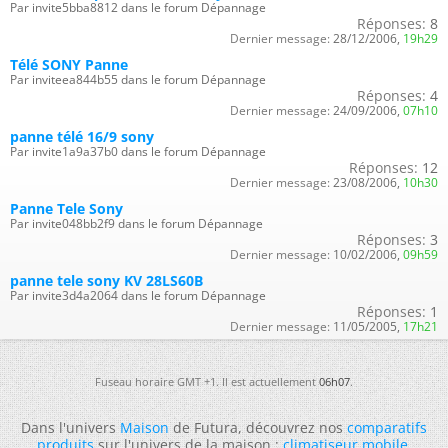
Par invite5bba8812 dans le forum Dépannage
Réponses:
8
Dernier message:
28/12/2006,
19h29
Télé SONY Panne
Par inviteea844b55 dans le forum Dépannage
Réponses:
4
Dernier message:
24/09/2006,
07h10
panne télé 16/9 sony
Par invite1a9a37b0 dans le forum Dépannage
Réponses:
12
Dernier message:
23/08/2006,
10h30
Panne Tele Sony
Par invite048bb2f9 dans le forum Dépannage
Réponses:
3
Dernier message:
10/02/2006,
09h59
panne tele sony KV 28LS60B
Par invite3d4a2064 dans le forum Dépannage
Réponses:
1
Dernier message:
11/05/2005,
17h21
Fuseau horaire GMT +1. Il est actuellement
06h07
.
Dans l'univers
Maison
de Futura, découvrez nos
comparatifs
produits
sur l'univers de la maison :
climatiseur mobile
,