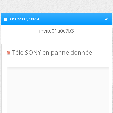
30/07/2007,
18h14
#1
invite01a0c7b3
Télé SONY en panne donnée