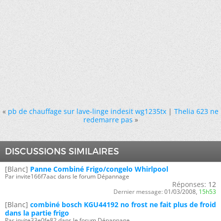
«
pb de chauffage sur lave-linge indesit wg1235tx
|
Thelia 623 ne
redemarre pas
»
DISCUSSIONS SIMILAIRES
[Blanc]
Panne Combiné Frigo/congelo Whirlpool
Par invite166f7aac dans le forum Dépannage
Réponses:
12
Dernier message:
01/03/2008,
15h53
[Blanc]
combiné bosch KGU44192 no frost ne fait plus de froid
dans la partie frigo
Par invite33e0fe82 dans le forum Dépannage