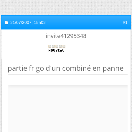
31/07/2007,
15h03
#1
invite41295348
partie frigo d'un combiné en panne