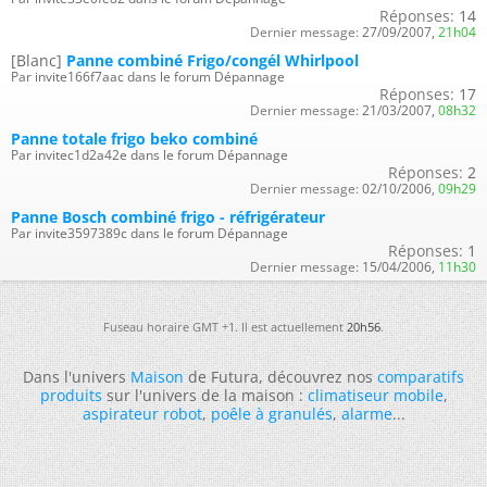
Réponses:
14
Dernier message:
27/09/2007,
21h04
[Blanc]
Panne combiné Frigo/congél Whirlpool
Par invite166f7aac dans le forum Dépannage
Réponses:
17
Dernier message:
21/03/2007,
08h32
Panne totale frigo beko combiné
Par invitec1d2a42e dans le forum Dépannage
Réponses:
2
Dernier message:
02/10/2006,
09h29
Panne Bosch combiné frigo - réfrigérateur
Par invite3597389c dans le forum Dépannage
Réponses:
1
Dernier message:
15/04/2006,
11h30
Fuseau horaire GMT +1. Il est actuellement
20h56
.
Dans l'univers
Maison
de Futura, découvrez nos
comparatifs
produits
sur l'univers de la maison :
climatiseur mobile
,
aspirateur robot
,
poêle à granulés
,
alarme
...