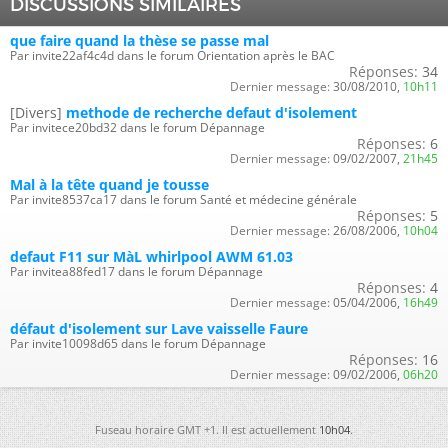
DISCUSSIONS SIMILAIRES
que faire quand la thèse se passe mal
Par invite22af4c4d dans le forum Orientation après le BAC
Réponses:
34
Dernier message:
30/08/2010,
10h11
[Divers]
methode de recherche defaut d'isolement
Par invitece20bd32 dans le forum Dépannage
Réponses:
6
Dernier message:
09/02/2007,
21h45
Mal à la tête quand je tousse
Par invite8537ca17 dans le forum Santé et médecine générale
Réponses:
5
Dernier message:
26/08/2006,
10h04
defaut F11 sur MàL whirlpool AWM 61.03
Par invitea88fed17 dans le forum Dépannage
Réponses:
4
Dernier message:
05/04/2006,
16h49
défaut d'isolement sur Lave vaisselle Faure
Par invite10098d65 dans le forum Dépannage
Réponses:
16
Dernier message:
09/02/2006,
06h20
Fuseau horaire GMT +1. Il est actuellement
10h04
.