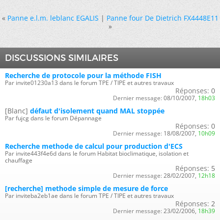
«
Panne e.l.m. leblanc EGALIS
|
Panne four De Dietrich FX4448E11
»
DISCUSSIONS SIMILAIRES
Recherche de protocole pour la méthode FISH
Par invite01230a13 dans le forum TPE / TIPE et autres travaux
Réponses:
0
Dernier message:
08/10/2007,
18h03
[Blanc]
défaut d'isolement quand MAL stoppée
Par fujcg dans le forum Dépannage
Réponses:
0
Dernier message:
18/08/2007,
10h09
Recherche methode de calcul pour production d'ECS
Par invite443f4e6d dans le forum Habitat bioclimatique, isolation et
chauffage
Réponses:
5
Dernier message:
28/02/2007,
12h18
[recherche] methode simple de mesure de force
Par inviteba2eb1ae dans le forum TPE / TIPE et autres travaux
Réponses:
2
Dernier message:
23/02/2006,
18h39