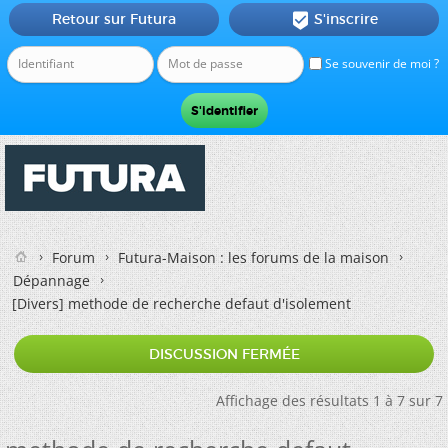
Retour sur Futura
S'inscrire

Se souvenir de moi ?
Forum
Futura-Maison : les forums de la maison
Dépannage
[Divers]
methode de recherche defaut d'isolement
DISCUSSION FERMÉE
Affichage des résultats 1 à 7 sur 7