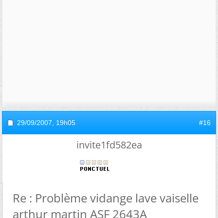
29/09/2007,
19h05
#16
invite1fd582ea
Re : Problème vidange lave vaiselle
arthur martin ASF 2643A