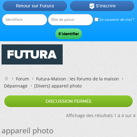
Retour sur Futura
S'inscrire

Se souvenir de moi ?
Forum
Futura-Maison : les forums de la maison
Dépannage
[Divers]
appareil photo
DISCUSSION FERMÉE
Affichage des résultats 1 à 4 sur 4
appareil photo