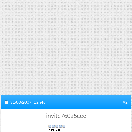
31/08/2007,
12h46
#2
invite760a5cee