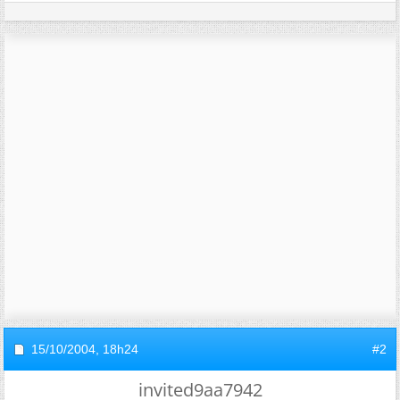
15/10/2004,
18h24
#2
invited9aa7942