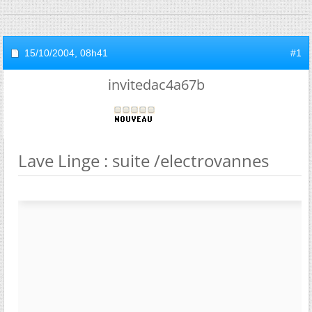
15/10/2004,
08h41
#1
invitedac4a67b
Lave Linge : suite /electrovannes