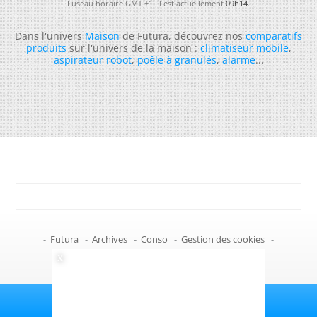
Fuseau horaire GMT +1. Il est actuellement
09h14
.
Dans l'univers
Maison
de Futura, découvrez nos
comparatifs
produits
sur l'univers de la maison :
climatiseur mobile
,
aspirateur robot
,
poêle à granulés
,
alarme
...
-
Futura
-
Archives
-
Conso
-
Gestion des cookies
-
Politique de confidentialité
-
Haut de page