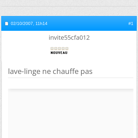
02/10/2007,
11h14
#1
invite55cfa012
lave-linge ne chauffe pas