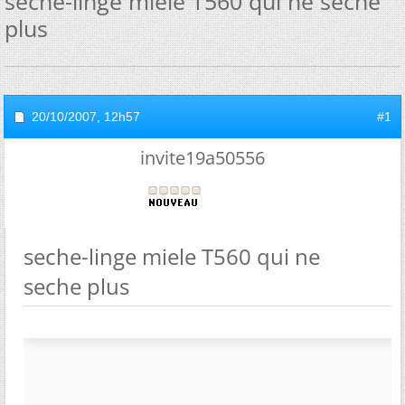
seche-linge miele T560 qui ne seche
plus
20/10/2007,
12h57
#1
invite19a50556
seche-linge miele T560 qui ne
seche plus