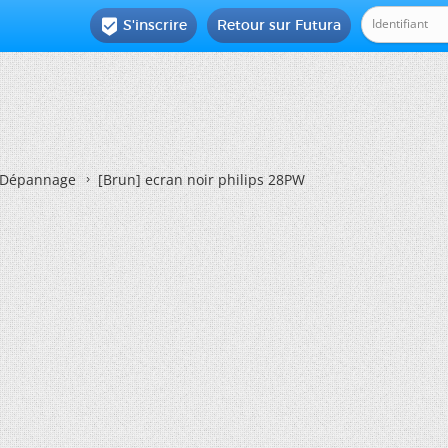
S'inscrire
Retour sur Futura

Dépannage
[Brun]
ecran noir philips 28PW