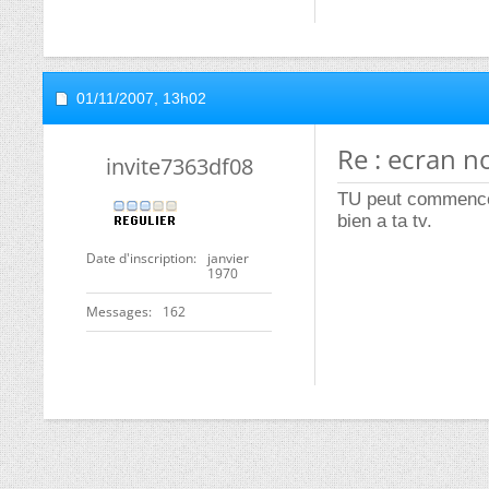
01/11/2007,
13h02
Re : ecran n
invite7363df08
TU peut commencer 
bien a ta tv.
Date d'inscription
janvier
1970
Messages
162