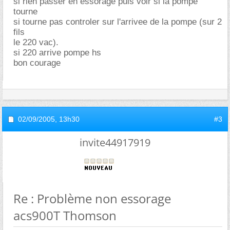
si rien passer en essorage puis voir si la pompe
tourne
si tourne pas controler sur l'arrivee de la pompe (sur 2
fils
le 220 vac).
si 220 arrive pompe hs
bon courage
02/09/2005,
13h30
#3
invite44917919
Re : Problème non essorage
acs900T Thomson