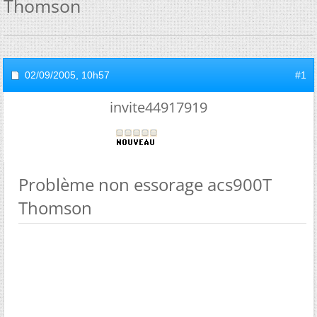
Thomson
02/09/2005,
10h57
#1
invite44917919
Problème non essorage acs900T
Thomson