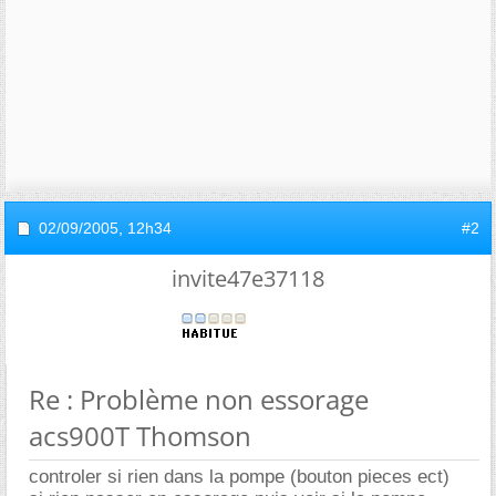
02/09/2005,
12h34
#2
invite47e37118
Re : Problème non essorage
acs900T Thomson
controler si rien dans la pompe (bouton pieces ect)