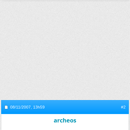
08/11/2007,
13h59
#2
archeos