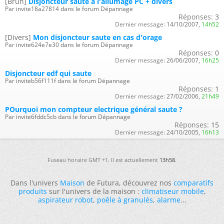
[Brun]
Disjoncteur saute à l'allumage PC + divers
Par invite18a27814 dans le forum Dépannage
Réponses:
3
Dernier message:
14/10/2007,
14h52
[Divers]
Mon disjoncteur saute en cas d'orage
Par invite624e7e30 dans le forum Dépannage
Réponses:
0
Dernier message:
26/06/2007,
16h25
Disjoncteur edf qui saute
Par inviteb56f111f dans le forum Dépannage
Réponses:
1
Dernier message:
27/02/2006,
21h49
POurquoi mon compteur electrique général saute ?
Par invite6fddc5cb dans le forum Dépannage
Réponses:
15
Dernier message:
24/10/2005,
16h13
Fuseau horaire GMT +1. Il est actuellement
13h58
.
Dans l'univers
Maison
de Futura, découvrez nos
comparatifs
produits
sur l'univers de la maison :
climatiseur mobile
,
aspirateur robot
,
poêle à granulés
,
alarme
...