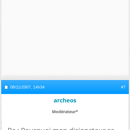
08/11/2007,
14h34
#7
archeos
Modérateur*