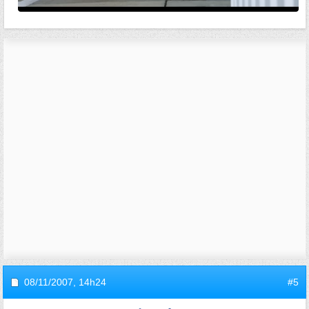
08/11/2007,
14h24
#5