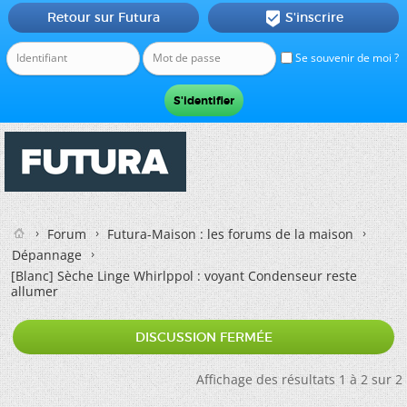
Retour sur Futura
S'inscrire

Se souvenir de moi ?
Forum
Futura-Maison : les forums de la maison
Dépannage
[Blanc]
Sèche Linge Whirlppol : voyant Condenseur reste
allumer
DISCUSSION FERMÉE
Affichage des résultats 1 à 2 sur 2