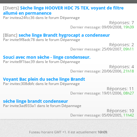
[Divers]
Sèche linge HOOVER HDC 75 TEX, voyant de filtre
allumé en permanence
Par invitea24fcc36 dans le forum Dépannage
Réponses:
7
Dernier message:
09/09/2008,
19h39
[Blanc]
seche linge Brandt hygrocapt a condenseur
Par invite9f8adc78 dans le forum Dépannage
Réponses:
2
Dernier message:
25/09/2007,
09h11
Souci avec mon sèche - linge condenseur.
Par invite8f1bac39 dans le forum Dépannage
Réponses:
4
Dernier message:
20/06/2006,
21h18
Voyant Bac plein du seche linge Brandt
Par invitec308dbfc dans le forum Dépannage
Réponses:
11
Dernier message:
19/01/2006,
08h27
séche linge brandt condenseur
Par invite3ad933a1 dans le forum Dépannage
Réponses:
10
Dernier message:
05/09/2005,
11h42
Fuseau horaire GMT +1. Il est actuellement
16h09
.