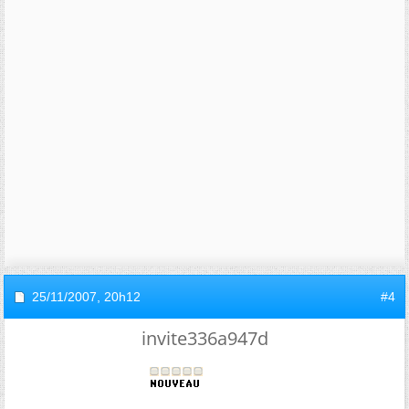
25/11/2007,
20h12
#4
invite336a947d