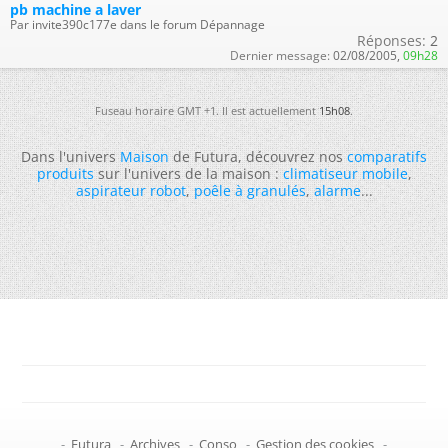
pb machine a laver
Par invite390c177e dans le forum Dépannage
Réponses:
2
Dernier message:
02/08/2005,
09h28
Fuseau horaire GMT +1. Il est actuellement
15h08
.
Dans l'univers
Maison
de Futura, découvrez nos
comparatifs
produits
sur l'univers de la maison :
climatiseur mobile
,
aspirateur robot
,
poêle à granulés
,
alarme
...
-
Futura
-
Archives
-
Conso
-
Gestion des cookies
-