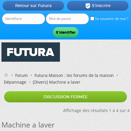
Retour sur Futura
S'inscrire

Se souvenir de moi ?
Forum
Futura-Maison : les forums de la maison
Dépannage
[Divers]
Machine a laver
DISCUSSION FERMÉE
Affichage des résultats 1 à 4 sur 4
Machine a laver