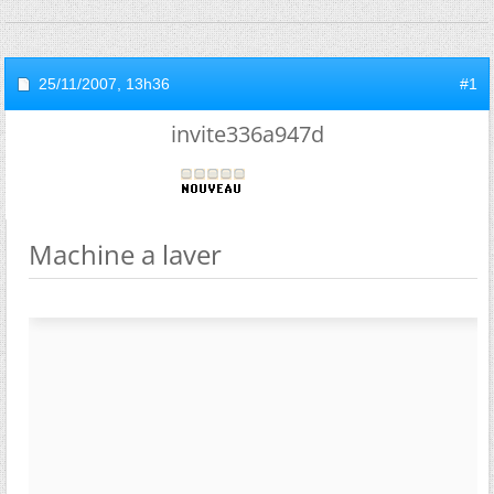
25/11/2007,
13h36
#1
invite336a947d
Machine a laver