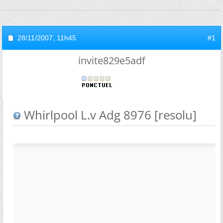
28/11/2007,
11h45
#1
invite829e5adf
Whirlpool L.v Adg 8976 [resolu]