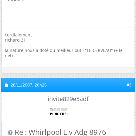
cordialement
richard 31
la nature nous a doté du meilleur outil "LE CERVEAU" (+ le
net)
28/11/2007,
20h26
#3
invite829e5adf
Re : Whirlpool L.v Adg 8976