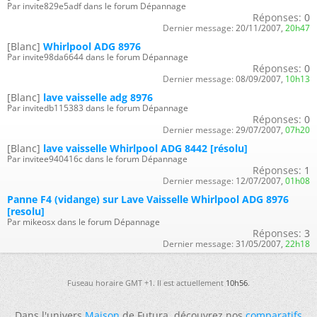
Par invite829e5adf dans le forum Dépannage
Réponses:
0
Dernier message:
20/11/2007,
20h47
[Blanc]
Whirlpool ADG 8976
Par invite98da6644 dans le forum Dépannage
Réponses:
0
Dernier message:
08/09/2007,
10h13
[Blanc]
lave vaisselle adg 8976
Par invitedb115383 dans le forum Dépannage
Réponses:
0
Dernier message:
29/07/2007,
07h20
[Blanc]
lave vaisselle Whirlpool ADG 8442 [résolu]
Par invitee940416c dans le forum Dépannage
Réponses:
1
Dernier message:
12/07/2007,
01h08
Panne F4 (vidange) sur Lave Vaisselle Whirlpool ADG 8976
[resolu]
Par mikeosx dans le forum Dépannage
Réponses:
3
Dernier message:
31/05/2007,
22h18
Fuseau horaire GMT +1. Il est actuellement
10h56
.
Dans l'univers
Maison
de Futura, découvrez nos
comparatifs