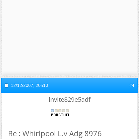
12/12/2007,
20h10
#4
invite829e5adf
Re : Whirlpool L.v Adg 8976