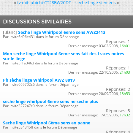
«
tv mitsubichi CT28BW2CDF
|
seche linge siemens
»
DISCUSSIONS SIMILAIRES
[Blanc]
Seche linge Whirlpool 6eme sens AWZ2413
Par invite6d96e431 dans le forum Dépannage
Réponses:
1
Dernier message:
03/02/2008,
16h01
Mon seche linge Whirlpool 6eme sens fait des traces noires
sur le linge
Par invite5f1e3463 dans le forum Dépannage
Réponses:
1
Dernier message:
22/10/2006,
21h03
Pb sèche linge Whirlpool AWZ 8819
Par invite669702c6 dans le forum Dépannage
Réponses:
2
Dernier message:
20/09/2006,
18h53
seche linge whirlpool 6éme sens ne seche plus
Par invite327247c0 dans le forum Dépannage
Réponses:
5
Dernier message:
17/05/2006,
17h32
Seche linge Whirlpool 6ème sens en panne
Par invite534345ff dans le forum Dépannage
Réponses:
4