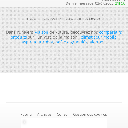
Dernier message:
03/07/2005,
21h56
Fuseau horaire GMT +1. Il est actuellement
06h23
.
Dans l'univers
Maison
de Futura, découvrez nos
comparatifs
produits
sur l'univers de la maison :
climatiseur mobile
,
aspirateur robot
,
poêle à granulés
,
alarme
...
-
Futura
-
Archives
-
Conso
-
Gestion des cookies
-
Politique de confidentialité
-
Haut de page