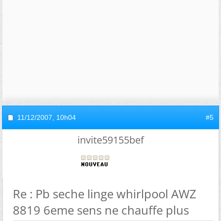
11/12/2007,
10h04
#5
invite59155bef
Re : Pb seche linge whirlpool AWZ
8819 6eme sens ne chauffe plus