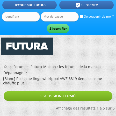
Retour sur Futura
S'inscrire

Se souvenir de moi ?
Forum
Futura-Maison : les forums de la maison
Dépannage
[Blanc]
Pb seche linge whirlpool AWZ 8819 6eme sens ne
chauffe plus
DISCUSSION FERMÉE
Affichage des résultats 1 à 5 sur 5