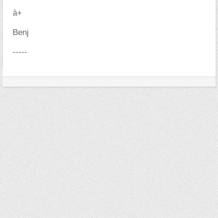
à+
Benj
-----