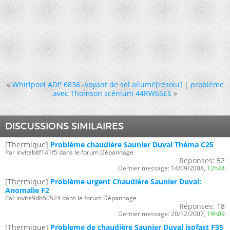
«
Whirlpool ADP 6836 -voyant de sel allumé[résolu]
|
problème
avec Thomson scénium 44RW65ES
»
DISCUSSIONS SIMILAIRES
[Thermique]
Problème chaudière Saunier Duval Théma C25
Par inviteb8f141f5 dans le forum Dépannage
Réponses:
52
Dernier message:
14/09/2008,
12h44
[Thermique]
Problème urgent Chaudière Saunier Duval:
Anomalie F2
Par invite9db50524 dans le forum Dépannage
Réponses:
18
Dernier message:
20/12/2007,
19h09
[Thermique]
Probleme de chaudière Saunier Duval isofast F35