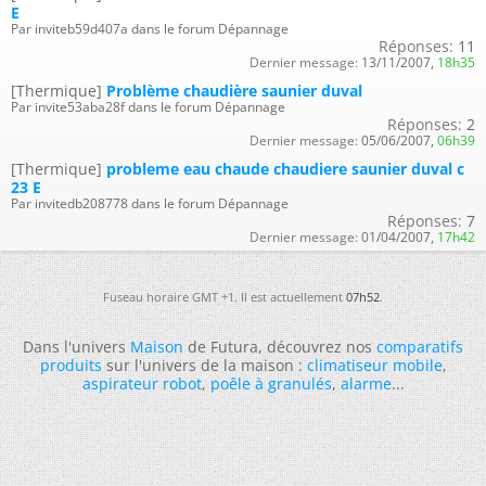
E
Par inviteb59d407a dans le forum Dépannage
Réponses:
11
Dernier message:
13/11/2007,
18h35
[Thermique]
Problème chaudière saunier duval
Par invite53aba28f dans le forum Dépannage
Réponses:
2
Dernier message:
05/06/2007,
06h39
[Thermique]
probleme eau chaude chaudiere saunier duval c
23 E
Par invitedb208778 dans le forum Dépannage
Réponses:
7
Dernier message:
01/04/2007,
17h42
Fuseau horaire GMT +1. Il est actuellement
07h52
.
Dans l'univers
Maison
de Futura, découvrez nos
comparatifs
produits
sur l'univers de la maison :
climatiseur mobile
,
aspirateur robot
,
poêle à granulés
,
alarme
...