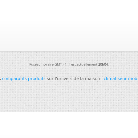
Fuseau horaire GMT +1. Il est actuellement
20h04
.
s
comparatifs produits
sur l'univers de la maison :
climatiseur mob