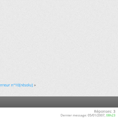
erreur n°10[résolu]
»
Réponses:
3
Dernier message:
05/01/2007,
08h23