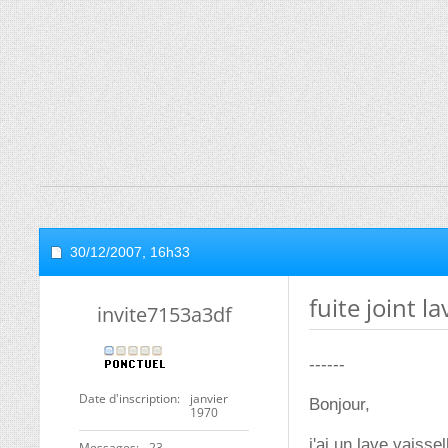
30/12/2007,
16h33
fuite joint l
invite7153a3df
------
Date d'inscription
janvier
Bonjour,
1970
j'ai un lave vaiss
Messages
23