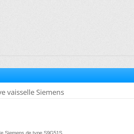
ave vaisselle Siemens
elle Siemens de type S9G51S