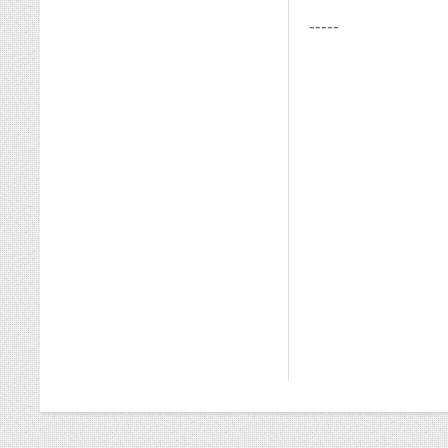
-----