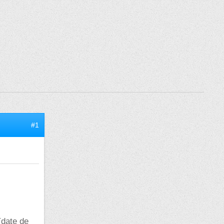
#1
(date de