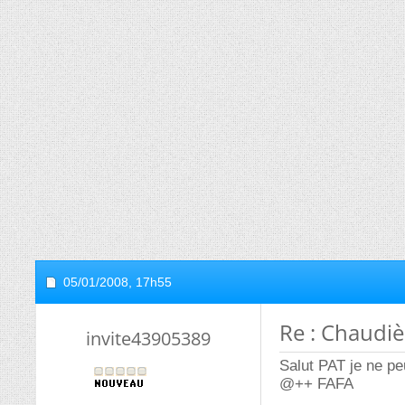
05/01/2008,
17h55
Re : Chaudiè
invite43905389
Salut PAT je ne pe
@++ FAFA