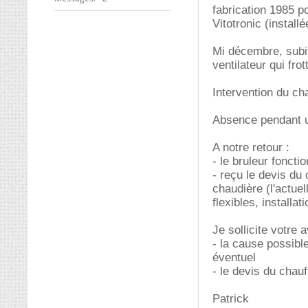
fabrication 1985 p
Vitotronic (install
Mi décembre, subit
ventilateur qui frot
Intervention du cha
Absence pendant un
A notre retour :
- le bruleur fonct
- reçu le devis du
chaudière (l'actue
flexibles, installa
Je sollicite votre a
- la cause possibl
éventuel
- le devis du chauff
Patrick