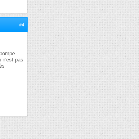
#4
a pompe
i n'est pas
ès