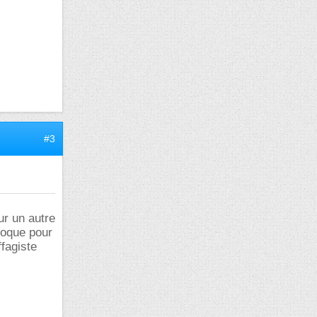
#3
ur un autre
poque pour
ffagiste