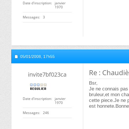
Date d'inscription
janvier
1970
Messages
3
05/01/2008,
17h55
Re : Chaudiè
invite7bf023ca
Bsr,
Je ne connais pas 
bruleur,et mon cha
Date d'inscription
janvier
cette piece.Je ne 
1970
est honnete.Bonne
Messages
246