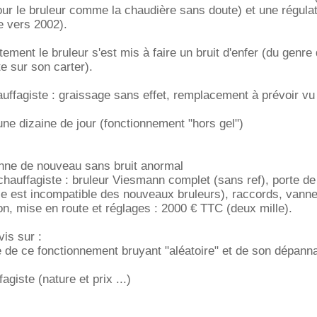
our le bruleur comme la chaudière sans doute) et une régula
ée vers 2002).
ement le bruleur s'est mis à faire un bruit d'enfer (du genre 
te sur son carter).
uffagiste : graissage sans effet, remplacement à prévoir vu l
e dizaine de jour (fonctionnement "hors gel")
ionne de nouveau sans bruit anormal
 chauffagiste : bruleur Viesmann complet (sans ref), porte de 
lle est incompatible des nouveaux bruleurs), raccords, vanne
tion, mise en route et réglages : 2000 € TTC (deux mille).
vis sur :
e de ce fonctionnement bruyant "aléatoire" et de son dépann
agiste (nature et prix ...)