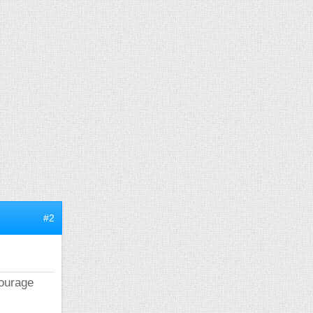
#2
courage