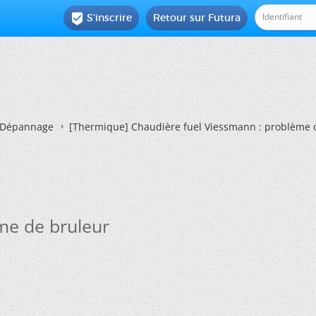
S'inscrire
Retour sur Futura

Dépannage
[Thermique]
Chaudière fuel Viessmann : problème 
me de bruleur