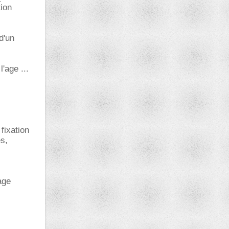
tion
d'un
'age ...
fixation
s,
age