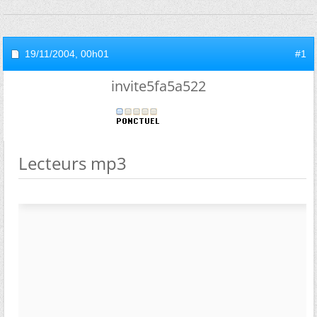
19/11/2004,
00h01
#1
invite5fa5a522
Lecteurs mp3