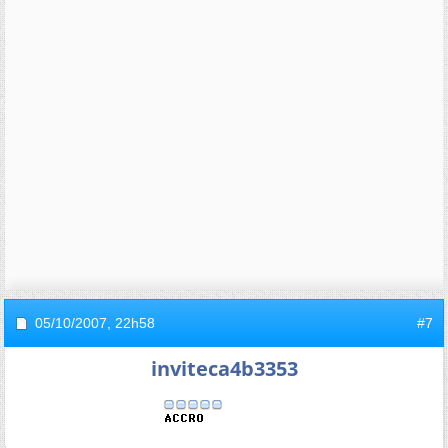
05/10/2007,
22h58
#7
inviteca4b3353