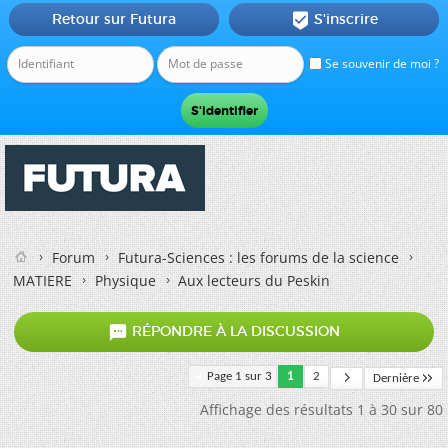
Retour sur Futura
S'inscrire

Se souvenir de moi ?
Forum
Futura-Sciences : les forums de la science
MATIERE
Physique
Aux lecteurs du Peskin

RÉPONDRE À LA DISCUSSION
Page 1 sur 3
1
2
Dernière
Affichage des résultats 1 à 30 sur 80