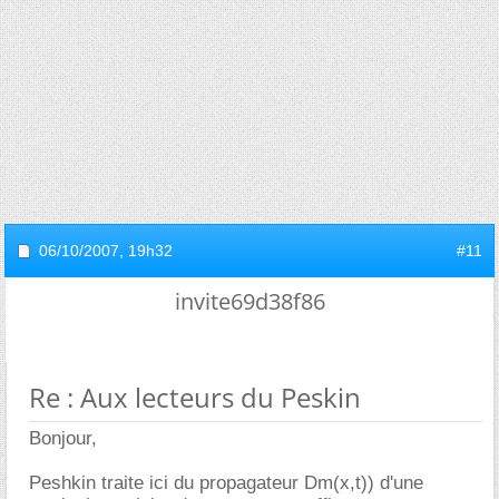
06/10/2007,
19h32
#11
invite69d38f86
Re : Aux lecteurs du Peskin
Bonjour,
Peshkin traite ici du propagateur Dm(x,t)) d'une