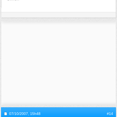
07/10/2007,
15h48
#14