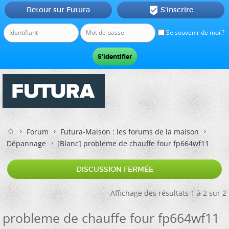
Retour sur Futura
S'inscrire

Se souvenir de moi ?
Forum
Futura-Maison : les forums de la maison
Dépannage
[Blanc]
probleme de chauffe four fp664wf11
DISCUSSION FERMÉE
Affichage des résultats 1 à 2 sur 2
probleme de chauffe four fp664wf11