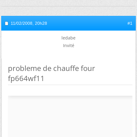
11/02/2008,
20h28
#1
ledabe
Invité
probleme de chauffe four
fp664wf11