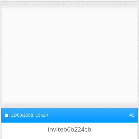
12/03/2008,
19h24
#2
inviteb6b224cb