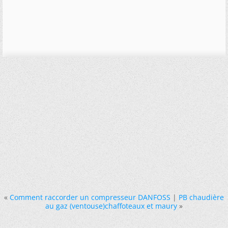
«
Comment raccorder un compresseur DANFOSS
|
PB chaudière
au gaz (ventouse)chaffoteaux et maury
»