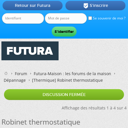
Retour sur Futura
S'inscrire

Se souvenir de moi ?
Forum
Futura-Maison : les forums de la maison
Dépannage
[Thermique]
Robinet thermostatique
DISCUSSION FERMÉE
Affichage des résultats 1 à 4 sur 4
Robinet thermostatique