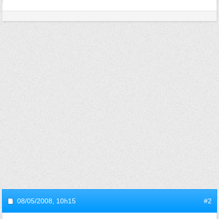
08/05/2008,
10h15
#2