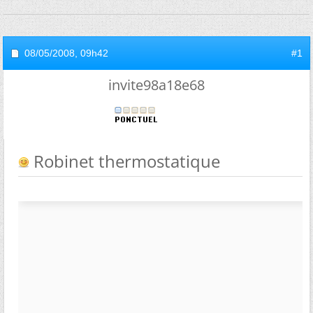
08/05/2008,
09h42
#1
invite98a18e68
Robinet thermostatique