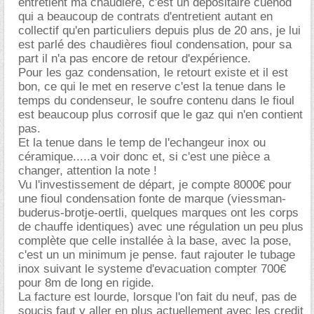
entretient ma chaudière, c'est un dépositaire cuenod
qui a beaucoup de contrats d'entretient autant en
collectif qu'en particuliers depuis plus de 20 ans, je lui
est parlé des chaudières fioul condensation, pour sa
part il n'a pas encore de retour d'expérience.
Pour les gaz condensation, le retourt existe et il est
bon, ce qui le met en reserve c'est la tenue dans le
temps du condenseur, le soufre contenu dans le fioul
est beaucoup plus corrosif que le gaz qui n'en contient
pas.
Et la tenue dans le temp de l'echangeur inox ou
céramique.....a voir donc et, si c'est une pièce a
changer, attention la note !
Vu l'investissement de départ, je compte 8000€ pour
une fioul condensation fonte de marque (viessman-
buderus-brotje-oertli, quelques marques ont les corps
de chauffe identiques) avec une régulation un peu plus
complète que celle installée à la base, avec la pose,
c'est un un minimum je pense. faut rajouter le tubage
inox suivant le systeme d'evacuation compter 700
pour 8m de long en rigide.
La facture est lourde, lorsque l'on fait du neuf, pas de
soucis faut y aller en plus actuellement avec les credit