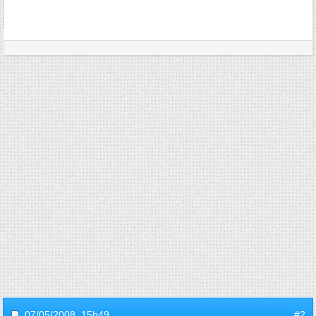
07/05/2008,
15h49
#2