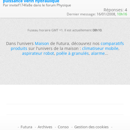
puissance verin hydraulique
Par invitef174fa8e dans le forum Physique
Réponses:
4
Dernier message:
16/01/2008,
10h16
Fuseau horaire GMT +1. Il est actuellement
08h10
.
Dans l'univers
Maison
de Futura, découvrez nos
comparatifs
produits
sur l'univers de la maison :
climatiseur mobile
,
aspirateur robot
,
poêle à granulés
,
alarme
...
-
Futura
-
Archives
-
Conso
-
Gestion des cookies
-