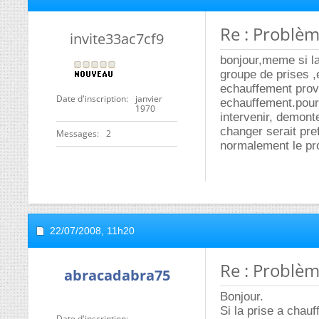
Re : Problèm
invite33ac7cf9
bonjour,meme si la
groupe de prises ,
echauffement provi
Date d'inscription
janvier
echauffement.pou
1970
intervenir, demonte
changer serait pre
Messages
2
normalement le pro
22/07/2008,
11h20
Re : Problèm
abracadabra75
Bonjour.
Si la prise a chau
Date d'inscription