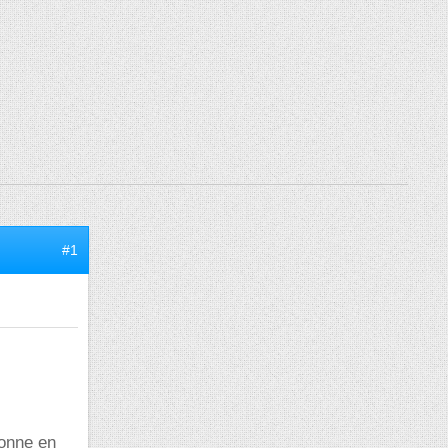
#1
onne en