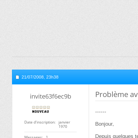
21/07/2008,
23h38
Problème av
invite63f6ec9b
------
Date d'inscription
janvier
Bonjour,
1970
Depuis quelques t
Messages
1