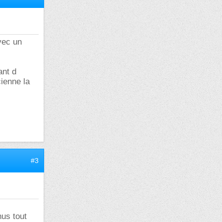
vec un
ant d
cienne la
#3
nus tout