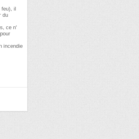
feu), il
r du
s, ce n'
 pour
un incendie