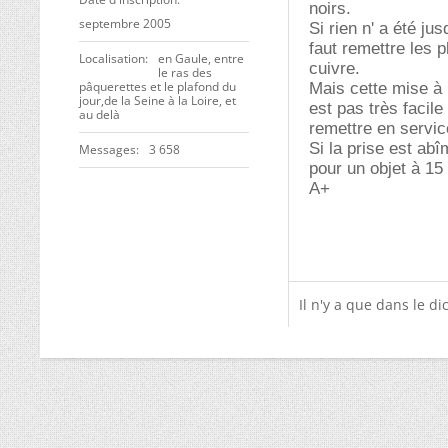
noirs.
septembre 2005
Si rien n' a été ju
faut remettre les p
Localisation
en Gaule, entre
cuivre.
le ras des
pâquerettes et le plafond du
Mais cette mise à n
jour,de la Seine à la Loire, et
est pas très facile
au delà
remettre en servic
Si la prise est abî
Messages
3 658
pour un objet à 15
A+
Il n'y a que dans le dic