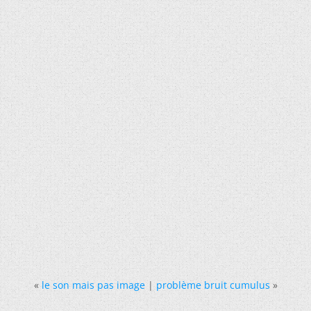
«
le son mais pas image
|
problème bruit cumulus
»