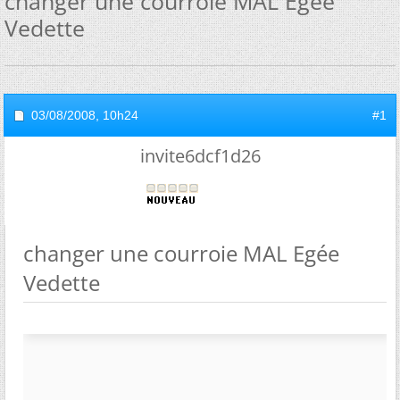
changer une courroie MAL Egée
Vedette
03/08/2008,
10h24
#1
invite6dcf1d26
changer une courroie MAL Egée
Vedette