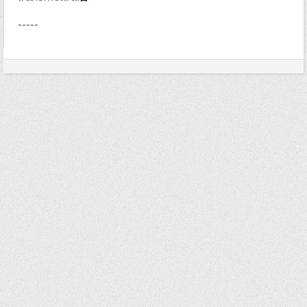
-----