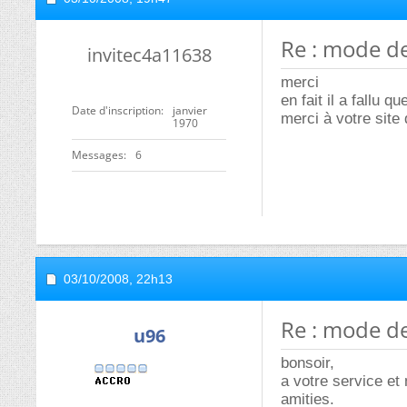
Re : mode d
invitec4a11638
merci
en fait il a fallu 
Date d'inscription
janvier
merci à votre site 
1970
Messages
6
03/10/2008,
22h13
Re : mode d
u96
bonsoir,
a votre service et 
amities.