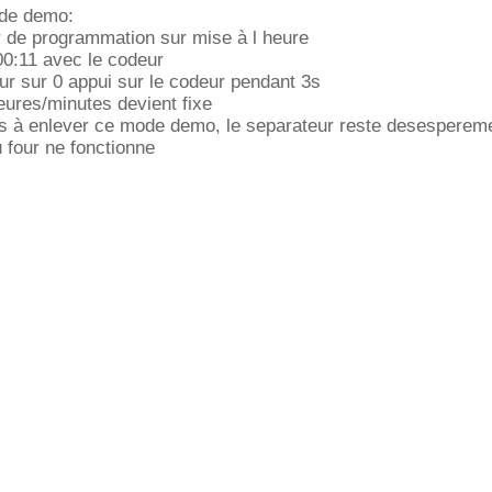
ode demo:
r de programmation sur mise à l heure
 00:11 avec le codeur
eur sur 0 appui sur le codeur pendant 3s
eures/minutes devient fixe
as à enlever ce mode demo, le separateur reste desespereme
 four ne fonctionne