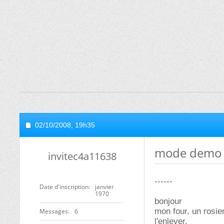
02/10/2008,
19h35
mode demo s
invitec4a11638
------
Date d'inscription
janvier
1970
bonjour
mon four, un rosi
Messages
6
l'enlever.