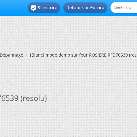
S'inscrire
Retour sur Futura

Dépannage
[Blanc]
mode demo sur four ROSIERE RFD76539 (res
539 (resolu)