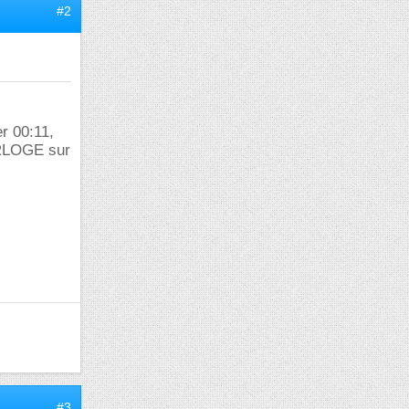
#2
r 00:11,
ORLOGE sur
#3