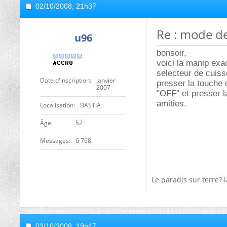
02/10/2008,
21h37
Re : mode d
u96
bonsoir,
voici la manip exa
selecteur de cuis
Date d'inscription
janvier
presser la touche
2007
"OFF" et presser 
amities.
Localisation
BASTIA
ge
52
Messages
6 768
Le paradis sur terre? l
03/10/2008,
19h47