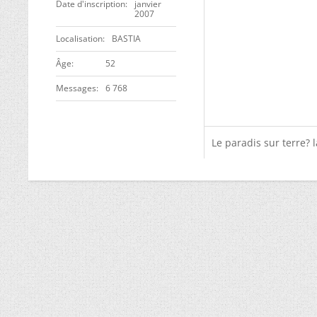
Date d'inscription
janvier
2007
Localisation
BASTIA
ge
52
Messages
6 768
Le paradis sur terre? l