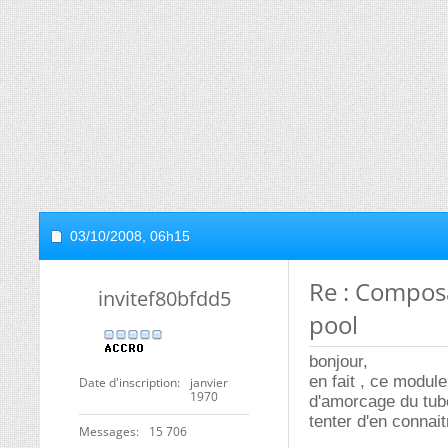
03/10/2008,
06h15
Re : Composa
invitef80bfdd5
pool
bonjour,
en fait , ce module
Date d'inscription
janvier
1970
d'amorcage du tube
tenter d'en connait
Messages
15 706