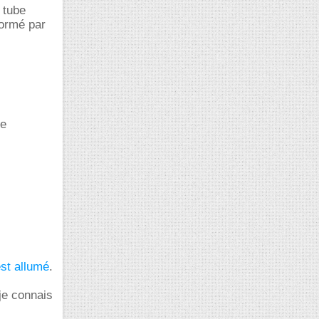
 tube
formé par
re
est allumé
.
 je connais