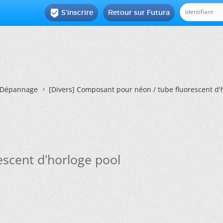
S'inscrire
Retour sur Futura

Dépannage
[Divers]
Composant pour néon / tube fluorescent d'
scent d'horloge pool