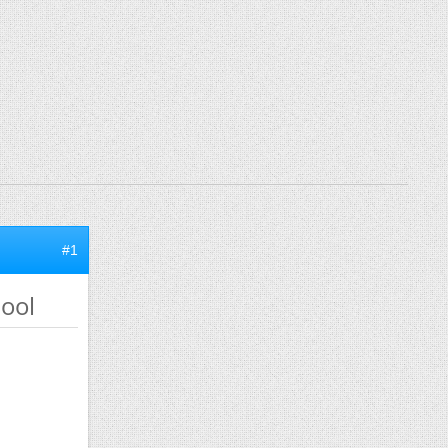
#1
ool