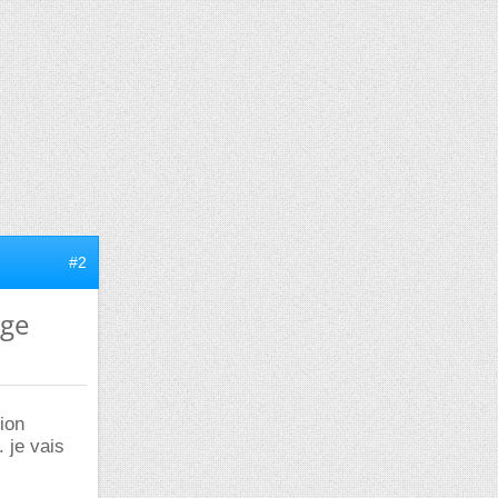
#2
oge
sion
 je vais