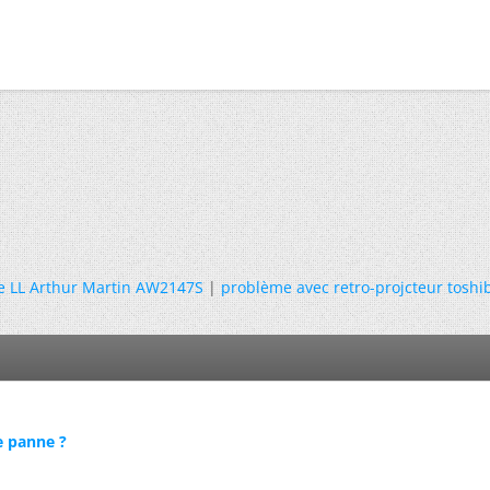
e LL Arthur Martin AW2147S
|
problème avec retro-projcteur toshi
e panne ?