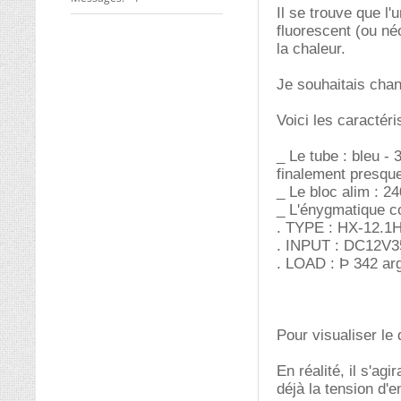
Il se trouve que l
fluorescent (ou né
la chaleur.
Je souhaitais cha
Voici les caractér
_ Le tube : bleu - 
finalement presqu
_ Le bloc alim : 
_ L'énygmatique c
. TYPE : HX-12.1
. INPUT : DC12V
. LOAD : Þ 342 ar
Pour visualiser le
En réalité, il s'ag
déjà la tension d'e