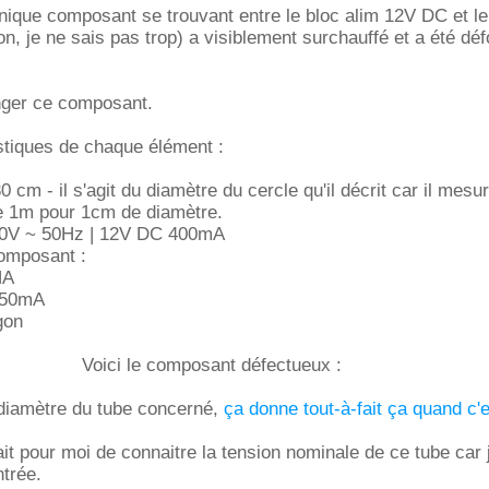
'unique composant se trouvant entre le bloc alim 12V DC et le
on, je ne sais pas trop) a visiblement surchauffé et a été dé
nger ce composant.
istiques de chaque élément :
30 cm - il s'agit du diamètre du cercle qu'il décrit car il mesu
e 1m pour 1cm de diamètre.
240V ~ 50Hz | 12V DC 400mA
omposant :
HA
350mA
gon
Voici le composant défectueux :
 diamètre du tube concerné,
ça donne tout-à-fait ça quand c'
irait pour moi de connaitre la tension nominale de ce tube car
ntrée.