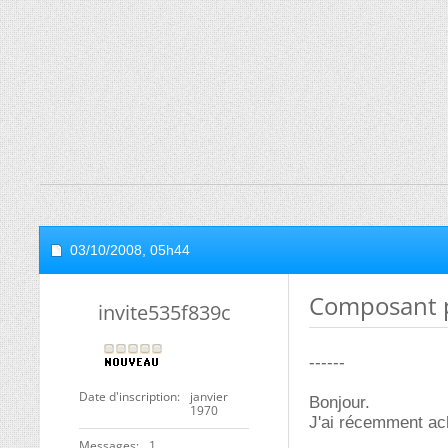
03/10/2008,
05h44
Composant p
invite535f839c
------
Date d'inscription
janvier
Bonjour.
1970
J'ai récemment ac
Messages
1