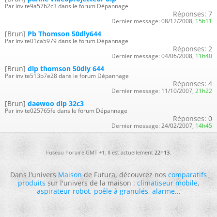
Par invite9a57b2c3 dans le forum Dépannage
Réponses:
7
Dernier message:
08/12/2008,
15h11
[Brun]
Pb Thomson 50dly644
Par invite01ca5979 dans le forum Dépannage
Réponses:
2
Dernier message:
04/06/2008,
11h40
[Brun]
dlp thomson 50dly 644
Par invite513b7e28 dans le forum Dépannage
Réponses:
4
Dernier message:
11/10/2007,
21h22
[Brun]
daewoo dlp 32c3
Par invite025765fe dans le forum Dépannage
Réponses:
0
Dernier message:
24/02/2007,
14h45
Fuseau horaire GMT +1. Il est actuellement
22h13
.
Dans l'univers
Maison
de Futura, découvrez nos
comparatifs
produits
sur l'univers de la maison :
climatiseur mobile
,
aspirateur robot
,
poêle à granulés
,
alarme
...