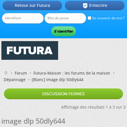
Retour sur Futura
S'inscrire

Se souvenir de moi ?
Forum
Futura-Maison : les forums de la maison
Dépannage
[Blanc]
image dlp 50dly644
DISCUSSION FERMÉE
Affichage des résultats 1 à 3 sur 3
image dlp 50dly644