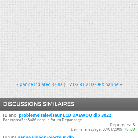
«
panne lcd atec 370D
|
TV LG RT 21D70RX panne
»
DISCUSSIONS SIMILAIRES
[Blanc]
probleme televiseur LCD DAEWOO dlp 3022
Par invitea5ea8a86 dans le forum Dépannage
Réponses:
5
Dernier message:
07/01/2009,
18h38
[Brun]
panne vidéoprojecteur dlp