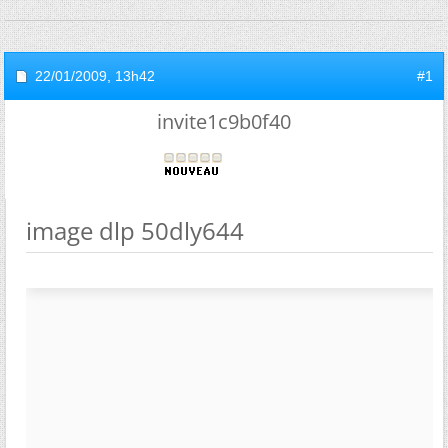
22/01/2009,
13h42
#1
invite1c9b0f40
image dlp 50dly644