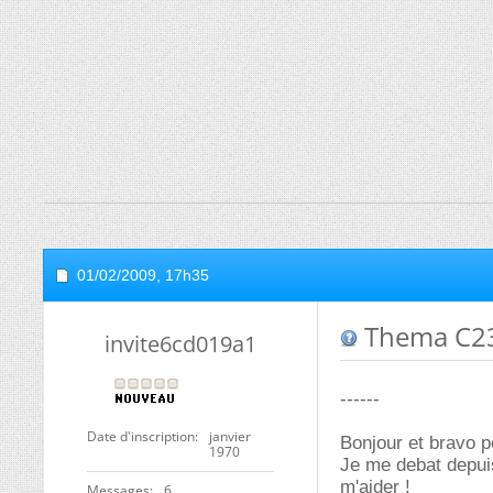
01/02/2009,
17h35
Thema C23 
invite6cd019a1
------
Date d'inscription
janvier
Bonjour et bravo po
1970
Je me debat depui
m'aider !
Messages
6