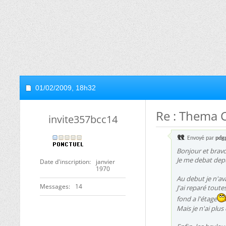
01/02/2009,
18h32
Re : Thema C
invite357bcc14
Envoyé par
pdg
Bonjour et bravo 
Je me debat depu
Date d'inscription
janvier
1970
Au debut je n'av
Messages
14
J'ai reparé toute
fond a l'étage
Mais je n'ai plus