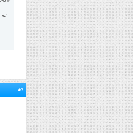
RS !!!
 qui
#3