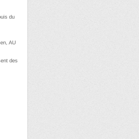
puis du
ien, AU
sent des