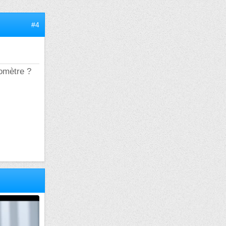
#4
momètre ?