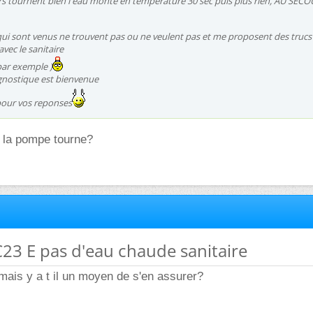
urs tournent bien l'eau monte en temperature 30 sec puis plus rien, AU SECOU
 qui sont venus ne trouvent pas ou ne veulent pas et me proposent des trucs
avec le sanitaire
ar exemple )
agnostique est bienvenue
pour vos reponses
e la pompe tourne?
23 E pas d'eau chaude sanitaire
mais y a t il un moyen de s'en assurer?