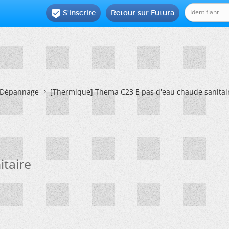
S'inscrire
Retour sur Futura

Dépannage
[Thermique]
Thema C23 E pas d'eau chaude sanitai
taire