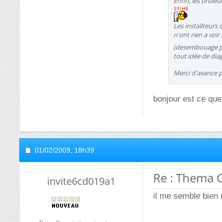
Enfin, les brule
Les installteurs
n'ont rien a voir 
(desembouage p
tout idée de di
Merci d'avance 
bonjour est ce qu
01/02/2009,
18h39
Re : Thema C
invite6cd019a1
il me semble bien 