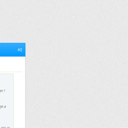
#2
r !
ge a