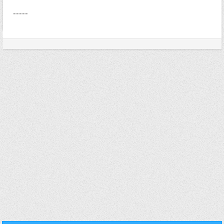
-----