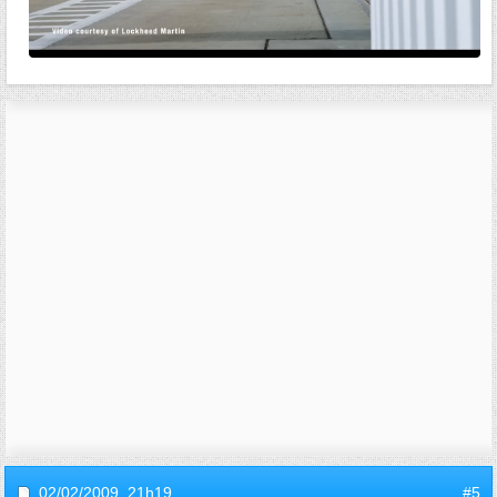
02/02/2009,
21h19
#5