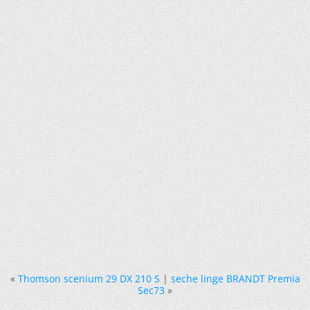
«
Thomson scenium 29 DX 210 S
|
seche linge BRANDT Premia
Sec73
»