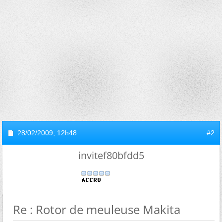
28/02/2009,
12h48
#2
invitef80bfdd5
Re : Rotor de meuleuse Makita