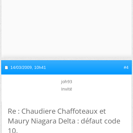
14/03/2009,
10h41
#4
joh93
Invité
Re : Chaudiere Chaffoteaux et
Maury Niagara Delta : défaut code
10.