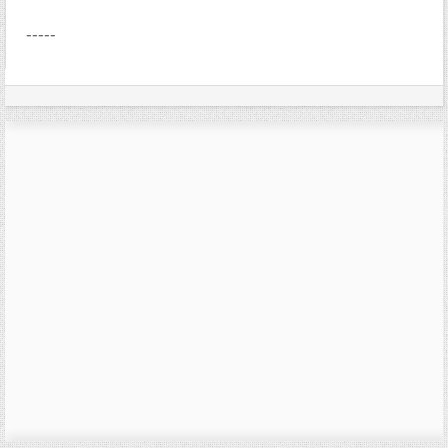
-----