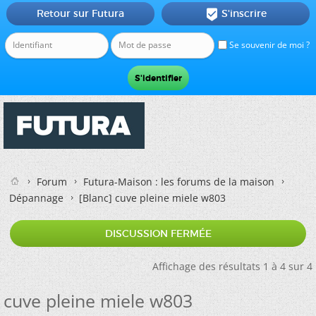
Retour sur Futura
S'inscrire

Se souvenir de moi ?
Forum
Futura-Maison : les forums de la maison
Dépannage
[Blanc]
cuve pleine miele w803
DISCUSSION FERMÉE
Affichage des résultats 1 à 4 sur 4
cuve pleine miele w803