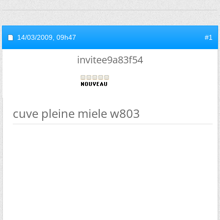
14/03/2009,
09h47
#1
invitee9a83f54
cuve pleine miele w803