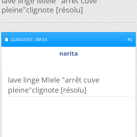
lave linge MIele "arrêt cuve
pleine"clignote [résolu]
21/04/2007,
08h14
#1
narita
lave linge MIele "arrêt cuve
pleine"clignote [résolu]