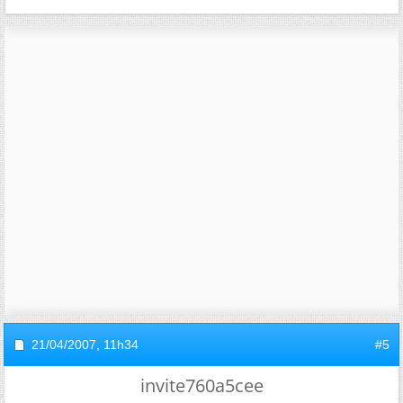
21/04/2007,
11h34
#5
invite760a5cee