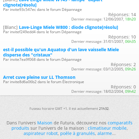
clignote[résolu]
Par invite93c547ec dans le forum Dépannage
Réponses:
14
Dernier message:
12/06/2007,
18h20
[Blanc]
Lave-Linge Miele W800 : diode clignote[résolu]
Par invitef249edd4 dans le forum Dépannage
Réponses:
10
Dernier message:
31/01/2007,
06h35
est-il possible qu'un Aquatop d'un lave vaisselle Miele
disperse des "cristaux"
Par invite7ea9f068 dans le forum Dépannage
Réponses:
2
Dernier message:
03/12/2005,
09h26
Arret cuve pleine sur LL Thomson
Par invite8d6a06b2 dans le forum Électronique
Réponses:
0
Dernier message:
18/02/2004,
09h42
Fuseau horaire GMT +1. Il est actuellement
21h32
.
Dans l'univers
Maison
de Futura, découvrez nos
comparatifs
produits
sur l'univers de la maison :
climatiseur mobile
,
aspirateur robot
,
poêle à granulés
,
alarme
...