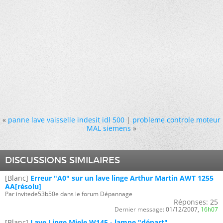
«
panne lave vaisselle indesit idl 500
|
probleme controle moteur
MAL siemens
»
DISCUSSIONS SIMILAIRES
[Blanc]
Erreur "A0" sur un lave linge Arthur Martin AWT 1255
AA[résolu]
Par invitede53b50e dans le forum Dépannage
Réponses:
25
Dernier message:
01/12/2007,
16h07
[Blanc]
Lave Linge Miele W145 - lampe "départ"